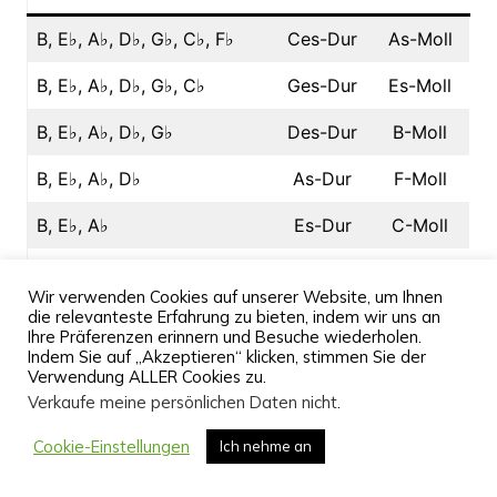
B, E♭, A♭, D♭, G♭, C♭, F♭
Ces-Dur
As-Moll
B, E♭, A♭, D♭, G♭, C♭
Ges-Dur
Es-Moll
B, E♭, A♭, D♭, G♭
Des-Dur
B-Moll
B, E♭, A♭, D♭
As-Dur
F-Moll
B, E♭, A♭
Es-Dur
C-Moll
B, E♭
B-Dur
G-Moll
Wir verwenden Cookies auf unserer Website, um Ihnen
die relevanteste Erfahrung zu bieten, indem wir uns an
B
F-Dur
D-Moll
Ihre Präferenzen erinnern und Besuche wiederholen.
Indem Sie auf „Akzeptieren“ klicken, stimmen Sie der
C-Dur
A-Moll
Verwendung ALLER Cookies zu.
Verkaufe meine persönlichen Daten nicht
.
F♯
G-Dur
E-Moll
Cookie-Einstellungen
Ich nehme an
F♯, C♯
D-Dur
H-Moll