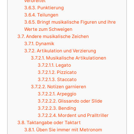
verbreitet
3.6.3.
Punktierung
3.6.4.
Teilungen
3.6.5.
Bringt musikalische Figuren und ihre
Werte zum Schweigen
3.7.
Andere musikalische Zeichen
3.7.1.
Dynamik
3.7.2.
Artikulation und Verzierung
3.7.2.1.
Musikalische Artikulationen
3.7.2.1.1.
Legato
3.7.2.1.2.
Pizzicato
3.7.2.1.3.
Staccato
3.7.2.2.
Notizen garnieren
3.7.2.2.1.
Arpeggio
3.7.2.2.2.
Glissando oder Slide
3.7.2.2.3.
Bending
3.7.2.2.4.
Mordent und Pralltriller
3.8.
Taktangabe oder Taktart
3.8.1.
Üben Sie immer mit Metronom