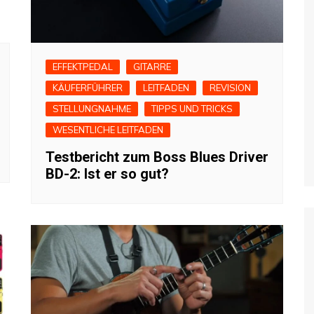
EFFEKTPEDAL
GITARRE
KÄUFERFÜHRER
LEITFADEN
REVISION
STELLUNGNAHME
TIPPS UND TRICKS
WESENTLICHE LEITFADEN
Testbericht zum Boss Blues Driver
BD-2: Ist er so gut?