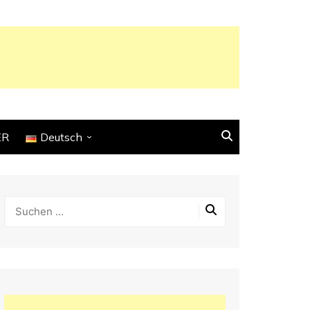
ER
Deutsch
English
Français
Español
Italiano
Deutsch
Português