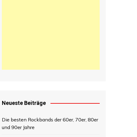
日本語
한국어
中文 (中国)
Neueste Beiträge
Die besten Rockbands der 60er, 70er, 80er
und 90er Jahre