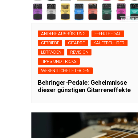
ANDERE AUSRÜSTUNG
EFFEKTPEDAL
GETRIEBE
GITARRE
KÄUFERFÜHRER
LEITFADEN
REVISION
TIPPS UND TRICKS
WESENTLICHE LEITFADEN
Behringer-Pedale: Geheimnisse
dieser günstigen Gitarreneffekte