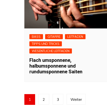
BASS
GITARRE
LEITFADEN
TIPPS UND TRICKS
WESENTLICHE LEITFADEN
Flach umsponnene,
halbumsponnene und
rundumsponnene Saiten
Seitennummerierung
1
2
3
Weiter