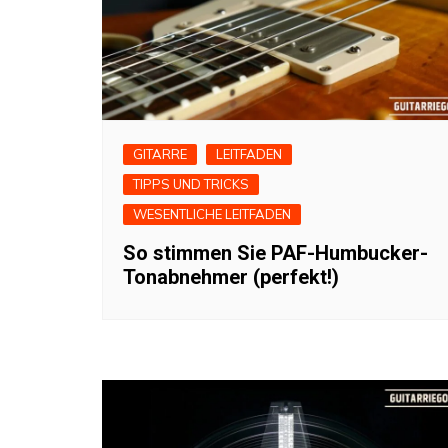
GITARRE
LEITFADEN
TIPPS UND TRICKS
WESENTLICHE LEITFADEN
So stimmen Sie PAF-Humbucker-
Tonabnehmer (perfekt!)