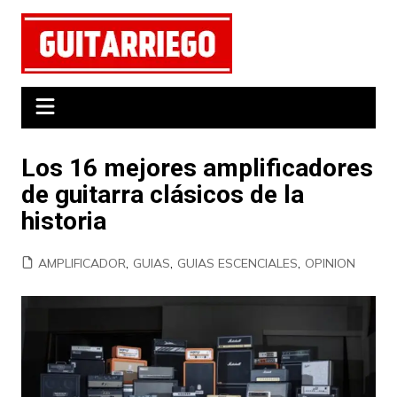
Saltar
al
contenido
Los 16 mejores amplificadores
de guitarra clásicos de la
historia
AMPLIFICADOR
,
GUIAS
,
GUIAS ESCENCIALES
,
OPINION