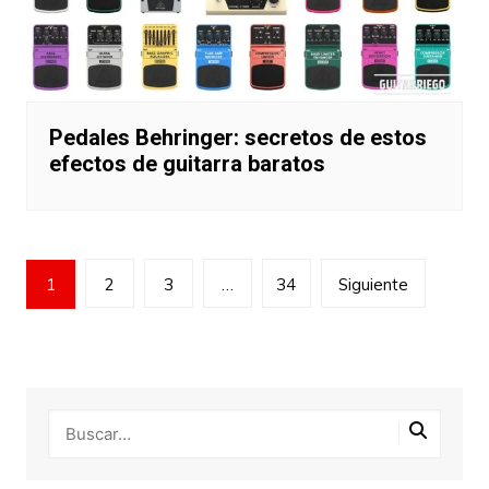
Pedales Behringer: secretos de estos
efectos de guitarra baratos
Paginación
1
2
3
…
34
Siguiente
de
entradas