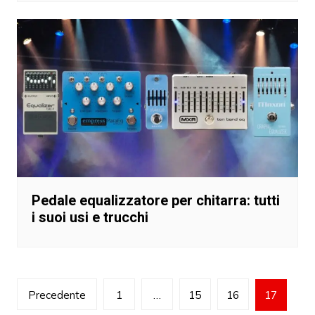
Pedale equalizzatore per chitarra: tutti
i suoi usi e trucchi
Paginazione
Precedente
1
…
15
16
17
degli