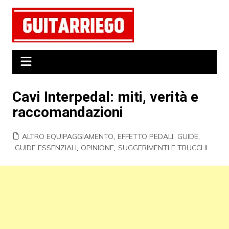
Salta
al
contenuto
Cavi Interpedal: miti, verità e
raccomandazioni
ALTRO EQUIPAGGIAMENTO
,
EFFETTO PEDALI
,
GUIDE
,
GUIDE ESSENZIALI
,
OPINIONE
,
SUGGERIMENTI E TRUCCHI