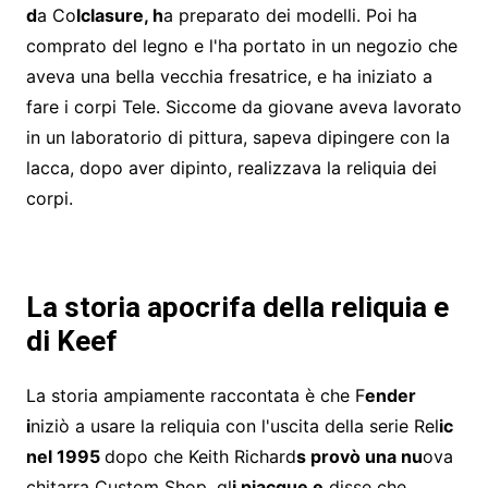
d
a Co
lclasure, h
a preparato dei modelli. Poi ha
comprato del legno e l'ha portato in un negozio che
aveva una bella vecchia fresatrice, e ha iniziato a
fare i corpi Tele. Siccome da giovane aveva lavorato
in un laboratorio di pittura, sapeva dipingere con la
lacca, dopo aver dipinto, realizzava la reliquia dei
corpi.
La storia apocrifa dell
a reliquia e
di Keef
La storia ampiamente raccontata è che F
ender
i
niziò a usare la reliquia con l'uscita della serie Rel
ic
nel 1995
dopo che Keith Richard
s provò una nu
ova
chitarra Custom Shop, gl
i piacque e
disse che