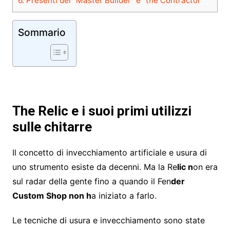
6.
Presenti del "Master Builder" e "the Contractor"
Sommario
The Relic e i suoi primi utilizzi
sulle chitarre
Il concetto di invecchiamento artificiale e usura di
uno strumento esiste da decenni. Ma la Re
lic n
on era
sul radar della gente fino a quando il Fen
der
Custom Shop non h
a iniziato a farlo.
Le tecniche di usura e invecchiamento sono state