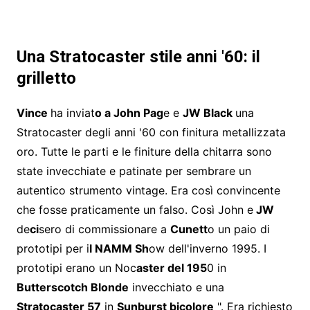
Una Stratocaster stile anni '60: il
grilletto
Vince
ha inviat
o a John Pag
e e
JW Black
una
Stratocaster degli anni '60 con finitura metallizzata
oro. Tutte le parti e le finiture della chitarra sono
state invecchiate e patinate per sembrare un
autentico strumento vintage. Era così convincente
che fosse praticamente un falso. Così John e
JW
de
ci
sero di commissionare a
Cunett
o un paio di
prototipi per i
l NAMM Sh
ow dell'inverno 1995. I
prototipi erano un Noc
aster del 195
0 in
Butterscotch Blonde
invecchiato e una
Stratocaster 57
in
Sunburst bicolore
". Era richiesto