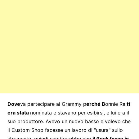
Dove
va partecipare ai Grammy p
erché B
onnie Rai
tt
era stata
nominata e stavano per esibirsi, e lui era il
suo produttore. Avevo un nuovo basso e volevo che
il Custom Shop facesse un lavoro di "usura" sullo
strumento, quindi sembrerebbe che
il Rock fosse in