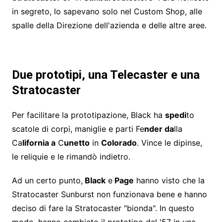
in segreto, lo sapevano solo nel Custom Shop, alle
spalle della Direzione dell'azienda e delle altre aree.
Due prototipi, una Telecaster e una
Stratocaster
Per facilitare la prototipazione, Black ha
spedi
to
scatole di corpi, maniglie e parti Fe
nder da
lla
Ca
lifornia a
C
unetto
in
Colorado
. Vince le dipinse,
le reliquie e le rimandò indietro.
Ad un certo punto,
Black
e
Page
hanno visto che la
Stratocaster Sunburst non funzionava bene e hanno
deciso di fare la Stratocaster "bionda". In questo