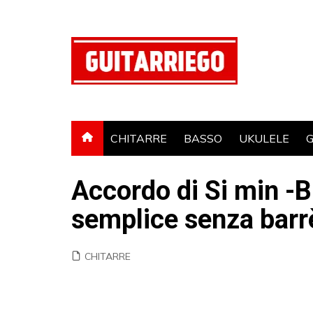
Salta
al
contenuto
CHITARRE
BASSO
UKULELE
G
Accordo di Si min -B
semplice senza barr
CHITARRE