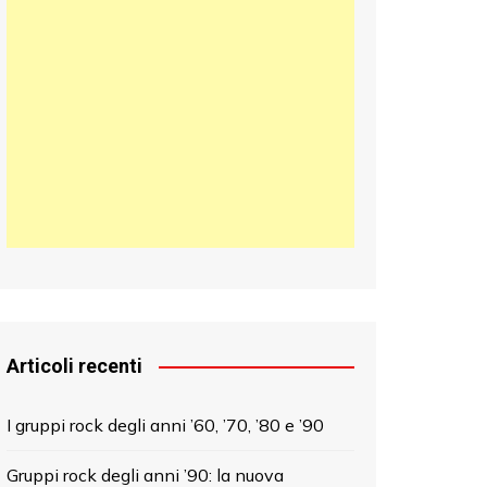
日本語
한국어
中文 (中国)
Articoli recenti
I gruppi rock degli anni ’60, ’70, ’80 e ’90
Gruppi rock degli anni ’90: la nuova