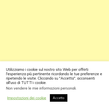
Utilizziamo i cookie sul nostro sito Web per offrirti
l'esperienza più pertinente ricordando le tue preferenze e
ripetendo le visite. Cliccando su "Accetta", acconsenti
all'uso di TUTTI i cookie.
Regolazione della posizione
Non vendere le mie informazioni personali
.
centrale
Impostazioni dei cookie
Accetto
Se vuoi modificare ancora di più, puoi impostare il