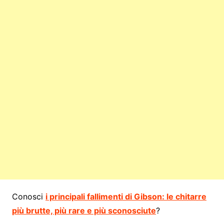
Conosci
i principali fallimenti di Gibson: le chitarre
più brutte, più rare e più sconosciute
?