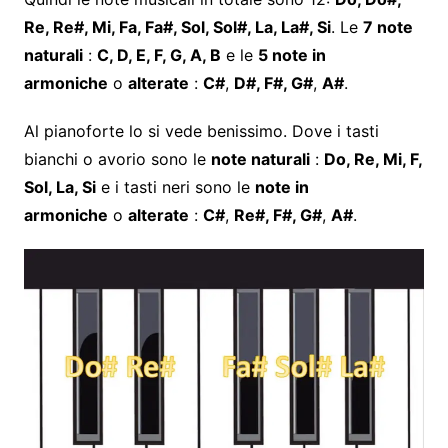
Re, Re#, Mi, Fa, Fa#, Sol, Sol#, La, La#, Si
. Le
7 note
naturali
:
C, D, E, F, G, A, B
e le
5 note in
armoniche
o
alterate
:
C#
,
D#, F#, G#
,
A#
.
Al pianoforte lo si vede benissimo. Dove i tasti
bianchi o avorio sono le
note naturali
:
Do, Re, Mi, F,
Sol, La, Si
e i tasti neri sono le
note in
armoniche
o
alterate
:
C#
,
Re#, F#, G#
,
A#
.