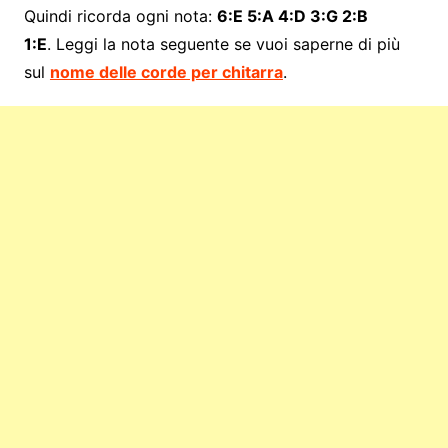
Quindi ricorda ogni nota:
6:E 5:A 4:D 3:G 2:B
1:E
. Leggi la nota seguente se vuoi saperne di più
sul
nome delle corde per chitarra
.