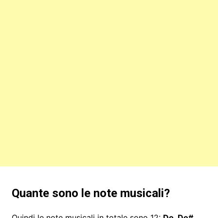
Quante sono le note musicali?
Quindi le note musicali in totale sono 12:
Do, Do#,