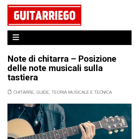
Salta
al
contenuto
Note di chitarra – Posizione
delle note musicali sulla
tastiera
CHITARRE
,
GUIDE
,
TEORIA MUSICALE E TECNICA