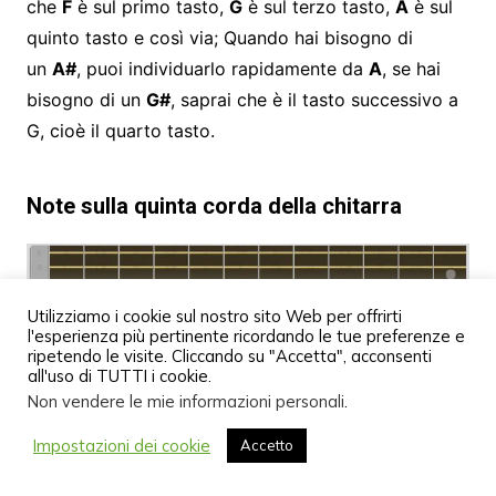
che
F
è sul primo tasto,
G
è sul terzo tasto,
A
è sul
quinto tasto e così via; Quando hai bisogno di
un
A#
, puoi individuarlo rapidamente da
A
, se hai
bisogno di un
G#
, saprai che è il tasto successivo a
G, cioè il quarto tasto.
Note sulla quinta corda della chitarra
Utilizziamo i cookie sul nostro sito Web per offrirti
l'esperienza più pertinente ricordando le tue preferenze e
ripetendo le visite. Cliccando su "Accetta", acconsenti
Segui lo stesso metodo delle sei corde, impara a
all'uso di TUTTI i cookie.
Non vendere le mie informazioni personali
.
localizzare le note naturali, poiché i
diesis, i bemolle
o le note nelle armoniche li
troverai facilmente nei
Impostazioni dei cookie
Accetto
riferimenti ad essi.