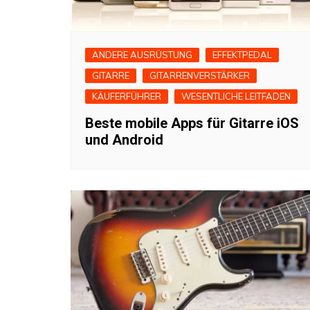
ANDERE AUSRÜSTUNG
EFFEKTPEDAL
GITARRE
GITARRENVERSTÄRKER
KÄUFERFÜHRER
WESENTLICHE LEITFADEN
Beste mobile Apps für Gitarre iOS
und Android