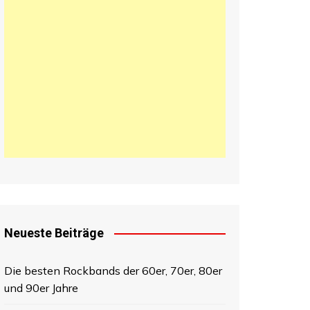
日本語
한국어
中文 (中国)
Neueste Beiträge
Die besten Rockbands der 60er, 70er, 80er
und 90er Jahre