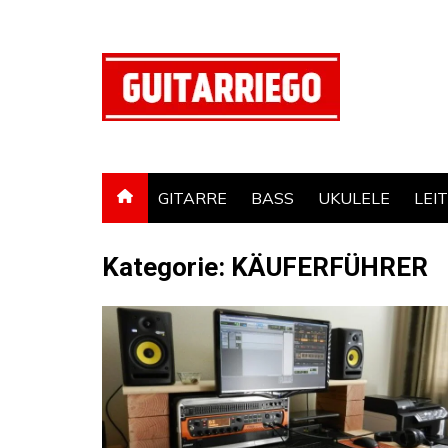
Zum
Inhalt
springen
GITARRE
BASS
UKULELE
LEI
Kategorie:
KÄUFERFÜHRER