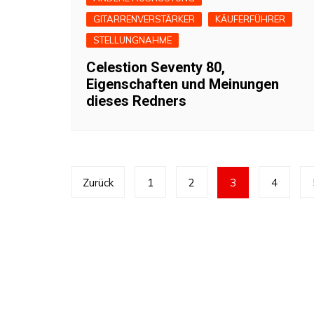
GITARRENVERSTÄRKER
KÄUFERFÜHRER
STELLUNGNAHME
Celestion Seventy 80,
Eigenschaften und Meinungen
dieses Redners
Seitennummerierung
Zurück
1
2
3
4
der
Beiträge