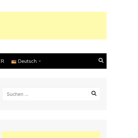
ER
Deutsch
English
Français
Español
Italiano
Deutsch
Português