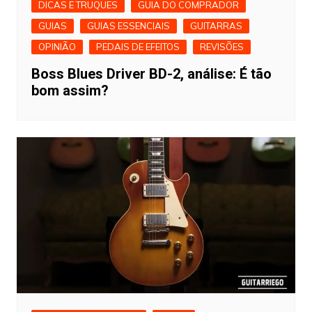
DICAS E TRUQUES
GUIA DO COMPRADOR
GUIAS
GUIAS ESSENCIAIS
GUITARRAS
OPINIÃO
PEDAIS DE EFEITOS
REVISÕES
Boss Blues Driver BD-2, análise: É tão
bom assim?