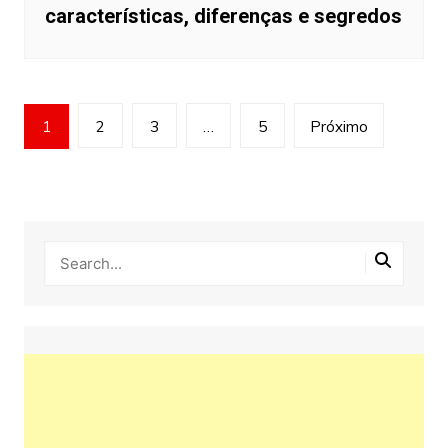
características, diferenças e segredos
Paginação
1
2
3
…
5
Próximo
de
posts