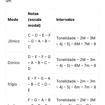
um.
Notas
Modo
(escala
Intervalos
modal)
C – D – E – F
Tonelidade – 2M – 3M
Jônico
– G – A – B –
– 4j – 5j – 6M – 7M – 8
C
D – E – F – G
Tonelidade – 2M – 3m
Dórico
– A – B – C –
– 4j – 5j – 6M – 7m – 8
D
E – F – G – A
Tonelidade – 2m – 3m
frígio
– B – C – D –
– 4j – 5j – 6m – 7m – 8
E
F – G – A – B
Tonelidade – 2M – 3M