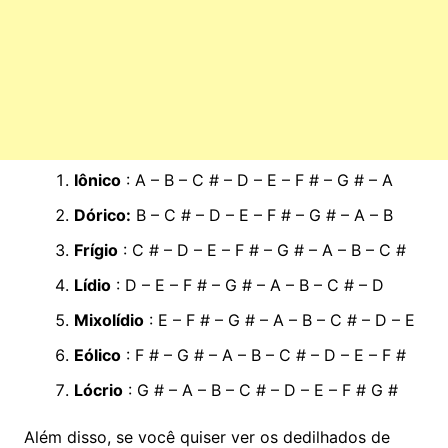
Iônico
: A – B – C # – D – E – F # – G # – A
Dórico:
B – C # – D – E – F # – G # – A – B
Frígio
: C # – D – E – F # – G # – A – B – C #
Lídio
: D – E – F # – G # – A – B – C # – D
Mixolídio
: E – F # – G # – A – B – C # – D – E
Eólico
: F # – G # – A – B – C # – D – E – F #
Lócrio
: G # – A – B – C # – D – E – F # G #
Além disso, se você quiser ver os dedilhados de