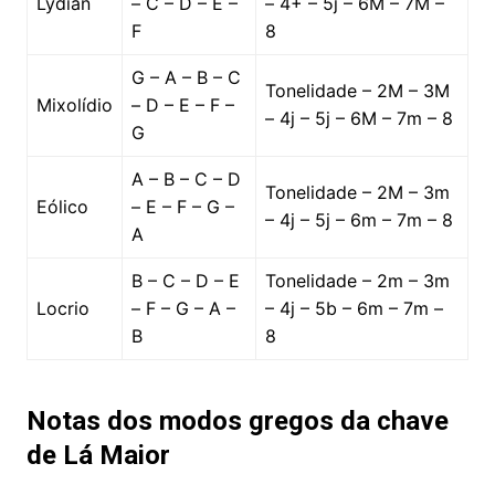
Lydian
– C – D – E –
– 4+ – 5j – 6M – 7M –
F
8
G – A – B – C
Tonelidade – 2M – 3M
Mixolídio
– D – E – F –
– 4j – 5j – 6M – 7m – 8
G
A – B – C – D
Tonelidade – 2M – 3m
Eólico
– E – F – G –
– 4j – 5j – 6m – 7m – 8
A
B – C – D – E
Tonelidade – 2m – 3m
Locrio
– F – G – A –
– 4j – 5b – 6m – 7m –
B
8
Notas dos modos gregos da chave
de Lá Maior