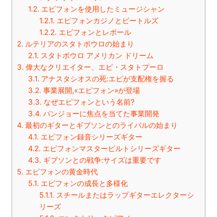
1.2.
エピフォンを使用したミュージシャン
1.2.1.
エピフォンカジノとビートルズ
1.2.2.
エピフォンとレポール
2.
ルテリアのスタトポウロの始まり
2.1.
スタトポウロ アメリカン ドリーム
3.
偉大なクリエイター、エピ・スタトプーロ
3.1.
アナスタシオスの死:エピが支配権を握る
3.2.
事業展開,«エピフォン»が登場
3.3.
なぜエピフォンという名前?
3.4.
バンジョーに焦点を当てた事業開発
4.
最初のギターとギブソンとのライバルの始まり
4.1.
エピフォン録音シリーズギター
4.2.
エピフォンマスタービルトシリーズギター
4.3.
ギブソンとの戦争:サイズは重要です
5.
エピフォンの黄金時代
5.1.
エピフォンの成長と多様化
5.1.1.
スチールまたはラップギターエレクターシ
リーズ