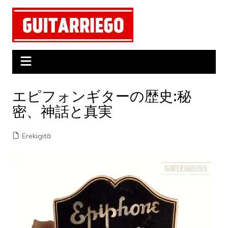
Skip
to
content
エピフォンギターの歴史:秘
密、神話と真実
Erekigitā