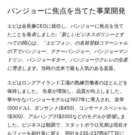
バンジョーに焦点を当てた事業開発
エピは会長兼CEOに就任し、バンジョーに焦点を当て
たことを発
表しました:「新しいビジネスポリシーとす
べての関心は、「エピフォン」の名前登録コマーシャル
の下でバンジョー、テナーバンジョー、バンジョーマン
ドリン、バンジョーギター、バンジョーウクレレの生産
に専念します。
当時の北米で最も人気のある楽器。
エピはロングアイランド工場の熟練労働者のほとんどを
保持しました。 生産が増加し、品質が向上しました。
華やかなバンジョーモデルは1927年に導入され、皇帝
(500ドル)、ダンサン
ト($4
50)、コンサ
ートスペシ
ャル
($300
)、アルハンブラ
($200)などのモ
デルが登場
しま
した。ビジネスは順調で、スタットポウロ兄弟は現在オ
ルフィーを副社長に迎え、同社を235-237西47丁目に