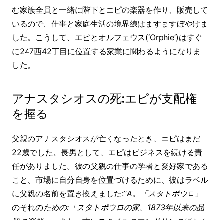
む家族全員と一緒に階下とエピの楽器を作り、販売して
いるので、仕事と家庭生活の境界線はますますぼやけま
した。こうして、エピとオルフェウス(‘Orphie’)はすぐ
に247西42丁目に位置する家業に関わるようになりま
した。
アナスタシオスの死:エピが支配権
を握る
父親のアナスタシオスが亡くなったとき、エピはまだ
22歳でした。長男として、エピはビジネスを続ける責
任がありました。彼の父親の仕事の学者と愛好家である
こと、市場に自分自身を位置づけるために、彼はラベル
に父親の名前を置き換えました:”
A。「スタトポウ
ロ」
のそれの
ための:「スタトポウロの家、1873年以来の品