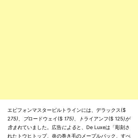
エピフォンマスタービルトラインには、デラックス($
2
75)、ブ
ロードウェイ($
175)、ト
ライアンフ($ 125
)が
含まれ
ていました。広告
による
と、De Luxeは「彫刻さ
れたトウヒトップ、炎の巻き毛のメープルバック、すべ