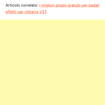
Articolo correlato:
I migliori plugin gratuiti per pedali
effetti per chitarra VST
.