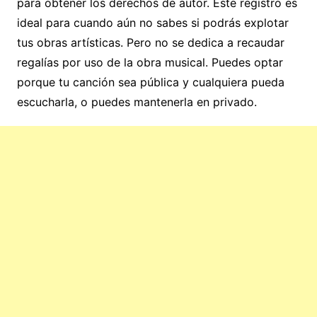
para obtener los derechos de autor. Este registro es
ideal para cuando aún no sabes si podrás explotar
tus obras artísticas. Pero no se dedica a recaudar
regalías por uso de la obra musical. Puedes optar
porque tu canción sea pública y cualquiera pueda
escucharla, o puedes mantenerla en privado.