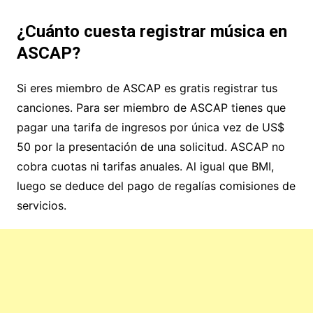
¿Cuánto cuesta registrar música en
ASCAP?
Si eres miembro de ASCAP es gratis registrar tus
canciones. Para ser miembro de ASCAP tienes que
pagar una tarifa de ingresos por única vez de US$
50 por la presentación de una solicitud. ASCAP no
cobra cuotas ni tarifas anuales. Al igual que BMI,
luego se deduce del pago de regalías comisiones de
servicios.