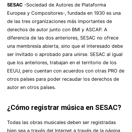
SESAC
-Sociedad de Autores de Plataforma
Europea y Compositores-, fundada en 1930 es una
de las tres organizaciones más importantes de
derechos de autor junto con BMI y ASCAP. A
diferencia de las dos anteriores, SESAC no ofrece
una membresía abierta, sino que el interesado debe
ser invitado o aprobado para unirse. SESAC al igual
que los anteriores, trabajan en el territorio de los
EEUU, pero cuentan con acuerdos con otras PRO de
otros países para poder recaudar los derechos de
autor en otros países.
¿Cómo registrar música en SESAC?
Todas las obras musicales deben ser registradas
bien sea a través del Internet a través de la página