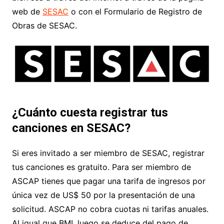
web de
SESAC
o con el Formulario de Registro de
Obras de SESAC.
¿Cuánto cuesta registrar tus
canciones en SESAC?
Si eres invitado a ser miembro de SESAC, registrar
tus canciones es gratuito. Para ser miembro de
ASCAP tienes que pagar una tarifa de ingresos por
única vez de US$ 50 por la presentación de una
solicitud. ASCAP no cobra cuotas ni tarifas anuales.
Al igual que BMI, luego se deduce del pago de