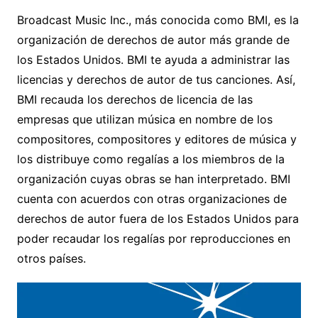
Broadcast Music Inc., más conocida como BMI, es la
organización de derechos de autor más grande de
los Estados Unidos. BMI te ayuda a administrar las
licencias y derechos de autor de tus canciones. Así,
BMI recauda los derechos de licencia de las
empresas que utilizan música en nombre de los
compositores, compositores y editores de música y
los distribuye como regalías a los miembros de la
organización cuyas obras se han interpretado. BMI
cuenta con acuerdos con otras organizaciones de
derechos de autor fuera de los Estados Unidos para
poder recaudar los regalías por reproducciones en
otros países.