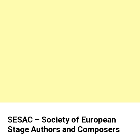
SESAC – Society of European
Stage Authors and Composers