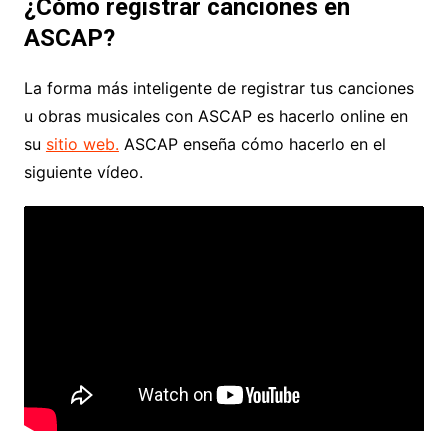
¿Cómo registrar canciones en
ASCAP?
La forma más inteligente de registrar tus canciones
u obras musicales con ASCAP es hacerlo online en
su
sitio web.
ASCAP enseña cómo hacerlo en el
siguiente vídeo.