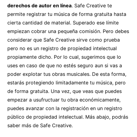
derechos de autor en línea
. Safe Creative te
permite registrar tu música de forma gratuita hasta
cierta cantidad de material. Superado ese límite
empiezan cobrar una pequeña comisión. Pero debes
considerar que Safe Creative sirve como prueba
pero no es un registro de propiedad intelectual
propiamente dicho. Por lo cual, sugerimos que lo
uses en caso de que no estés seguro aun si vas a
poder explotar tus obras musicales. De esta forma,
estarás protegiendo limitadamente tu música, pero
de forma gratuita. Una vez, que veas que puedes
empezar a usufructuar tu obra económicamente,
puedes avanzar con la registración en un registro
público de propiedad intelectual. Más abajo, podrás
saber más de Safe Creative.