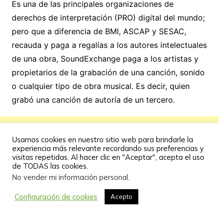
Es una de las principales organizaciones de
derechos de interpretación (PRO) digital del mundo;
pero que a diferencia de BMI, ASCAP y SESAC,
recauda y paga a regalías a los autores intelectuales
de una obra, SoundExchange paga a los artistas y
propietarios de la grabación de una canción, sonido
o cualquier tipo de obra musical. Es decir, quien
grabó una canción de autoría de un tercero.
Usamos cookies en nuestro sitio web para brindarle la
experiencia más relevante recordando sus preferencias y
visitas repetidas. Al hacer clic en "Aceptar", acepta el uso
de TODAS las cookies.
No vender mi información personal
.
Configuración de cookies
Acepto