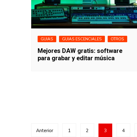
GUIAS
GUIAS ESCENCIALES
OTROS
Mejores DAW gratis: software
para grabar y editar música
Paginación
Anterior
1
2
3
4