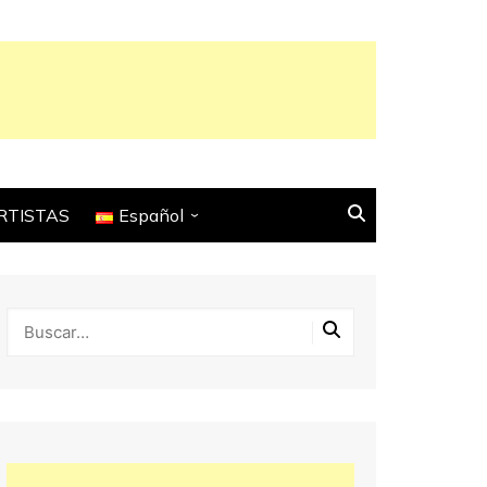
RTISTAS
Español
English
Français
Español
Italiano
Deutsch
Português