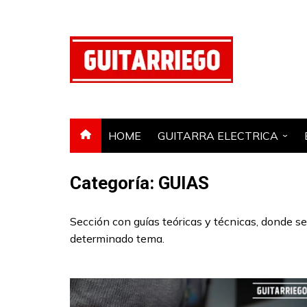
Saltar
al
contenido
HOME
GUITARRA ELECTRICA
GUITARRA ACUSTICA
Categoría:
GUIAS
AMPLIFICADOR
PEDAL DE EFECTOS
Sección con guías teóricas y técnicas, donde se
determinado tema.