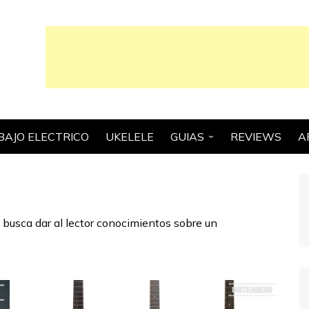
BAJO ELECTRICO
UKELELE
GUIAS
REVIEWS
A
GUIAS ESCENCIALES
CONSEJOS Y TRUCOS
GUIAS PARA
 busca dar al lector conocimientos sobre un
COMPRADORES
HISTORIA
TEORIA MUSICAL Y
TECNICA