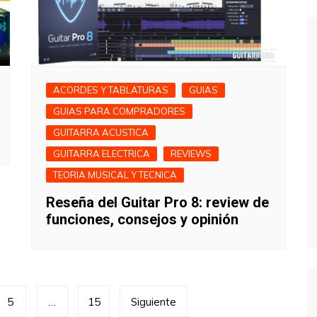
ACORDES Y TABLATURAS
GUIAS
GUIAS PARA COMPRADORES
GUITARRA ACUSTICA
GUITARRA ELECTRICA
REVIEWS
TEORIA MUSICAL Y TECNICA
Reseña del Guitar Pro 8: review de
funciones, consejos y opinión
5
…
15
Siguiente