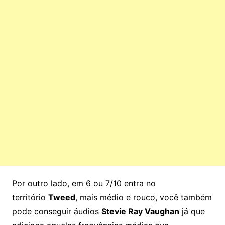
Por outro lado, em 6 ou 7/10 entra no
território
Tweed
, mais médio e rouco, você também
pode conseguir áudios
Stevie Ray Vaughan
já que