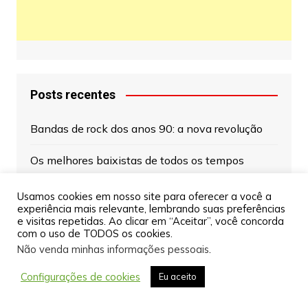
Posts recentes
Bandas de rock dos anos 90: a nova revolução
Os melhores baixistas de todos os tempos
Celestion Greenback: o palestrante mais icônico
Usamos cookies em nosso site para oferecer a você a
experiência mais relevante, lembrando suas preferências
da história do rock
e visitas repetidas. Ao clicar em “Aceitar”, você concorda
com o uso de TODOS os cookies.
Tipos de Ukulele e seus tamanhos, qual é o
Não venda minhas informações pessoais
.
melhor para você?
Configurações de cookies
Eu aceito
Bandas de rock dos anos 80: a era de ouro da
música