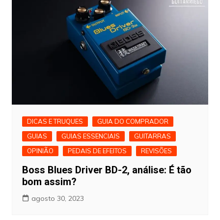
DICAS E TRUQUES
GUIA DO COMPRADOR
GUIAS
GUIAS ESSENCIAIS
GUITARRAS
OPINIÃO
PEDAIS DE EFEITOS
REVISÕES
Boss Blues Driver BD-2, análise: É tão
bom assim?
agosto 30, 2023