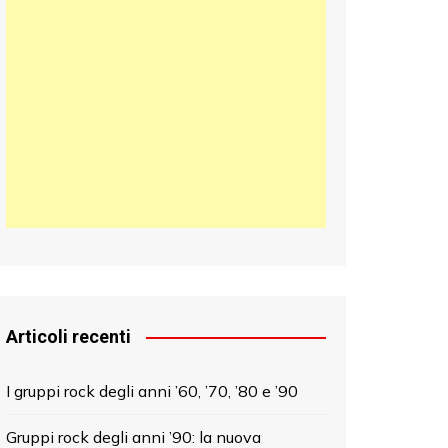
日本語
한국어
中文 (中国)
Articoli recenti
I gruppi rock degli anni ’60, ’70, ’80 e ’90
Gruppi rock degli anni ’90: la nuova