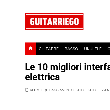
Salta
al
contenuto
CHITARRE
BASSO
UKULELE
G
Le 10 migliori interf
elettrica
ALTRO EQUIPAGGIAMENTO
,
GUIDE
,
GUIDE ESSENZ