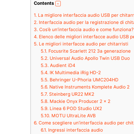
Contents
1.
La migliore interfaccia audio USB per chitar
2.
Interfaccia audio per la registrazione di chit
3.
Cos’è un’interfaccia audio e come funziona?
4.
Elenco delle migliori interfacce audio USB p
5.
Le migliori interfacce audio per chitarristi
5.1.
Focusrite Scarlett 212 3a generazione
5.2.
Universal Audio Apollo Twin USB Duo
5.3.
Audient iD4
5.4.
IK Multimedia iRig HD-2
5.5.
Behringer U-Phoria UMC204HD
5.6.
Native Instruments Komplete Audio 2
5.7.
Steinberg UR22 MK2
5.8.
Mackie Onyx Producer 2 × 2
5.9.
Linea 6 POD Studio UX2
5.10.
MOTU UltraLite AVB
6.
Come scegliere un’interfaccia audio per chi
6.1.
Ingressi interfaccia audio