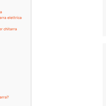
ra
arra elettrica
er chitarra
tarra?