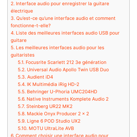
2.
Interface audio pour enregistrer la guitare
électrique
3.
Qu’est-ce qu’une interface audio et comment
fonctionne-t-elle?
4.
Liste des meilleures interfaces audio USB pour
guitare
5.
Les meilleures interfaces audio pour les
guitaristes
5.1.
Focusrite Scarlett 212 3e génération
5.2.
Universal Audio Apollo Twin USB Duo
5.3.
Audient iD4
5.4.
IK Multimédia iRig HD-2
5.5.
Behringer U-Phoria UMC204HD
5.6.
Native Instruments Komplete Audio 2
5.7.
Steinberg UR22 MK2
5.8.
Mackie Onyx Producer 2 × 2
5.9.
Ligne 6 POD Studio UX2
5.10.
MOTU UltraLite AVB
6.
Comment choisir une interface audio pour