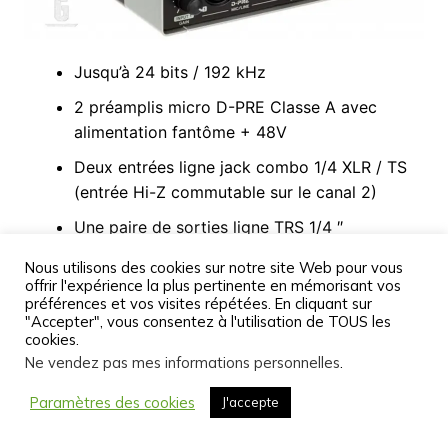
Jusqu’à 24 bits / 192 kHz
2 préamplis micro D-PRE Classe A avec
alimentation fantôme + 48V
Deux entrées ligne jack combo 1/4 XLR / TS
(entrée Hi-Z commutable sur le canal 2)
Une paire de sorties ligne TRS 1/4 ″
symétriques
Nous utilisons des cookies sur notre site Web pour vous
offrir l'expérience la plus pertinente en mémorisant vos
Sortie casque stéréo TRS 1/4 ″
préférences et vos visites répétées. En cliquant sur
Entrée / sortie MIDI
"Accepter", vous consentez à l'utilisation de TOUS les
cookies.
Compatible iPad
Ne vendez pas mes informations personnelles
.
Alimenté par USB
Paramètres des cookies
J'accepte
Surveillance matérielle sans latence