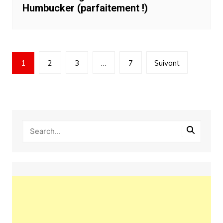
Humbucker (parfaitement !)
Pagination
1
2
3
…
7
Suivant
des
publications