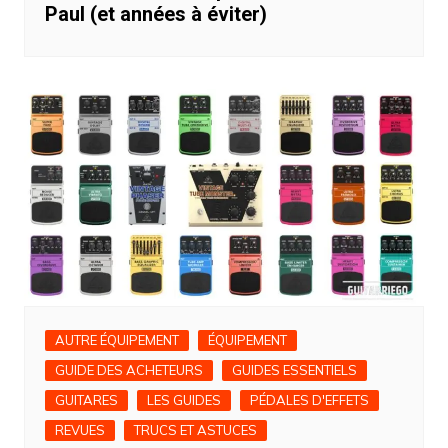
Paul (et années à éviter)
AUTRE ÉQUIPEMENT
ÉQUIPEMENT
GUIDE DES ACHETEURS
GUIDES ESSENTIELS
GUITARES
LES GUIDES
PÉDALES D'EFFETS
REVUES
TRUCS ET ASTUCES