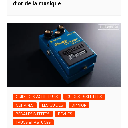
d’or de la musique
GUIDE DES ACHETEURS
GUIDES ESSENTIELS
GUITARES
LES GUIDES
OPINION
PÉDALES D'EFFETS
REVUES
TRUCS ET ASTUCES