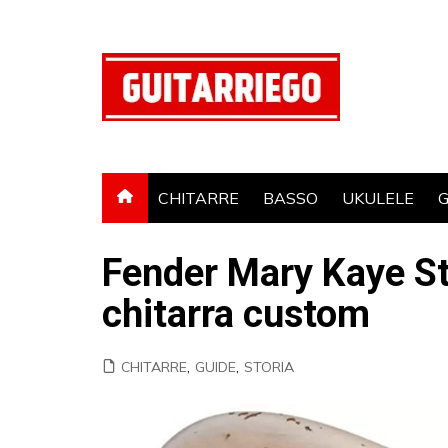
Salta
al
contenuto
CHITARRE
BASSO
UKULELE
G
Fender Mary Kaye St
chitarra custom
CHITARRE
,
GUIDE
,
STORIA