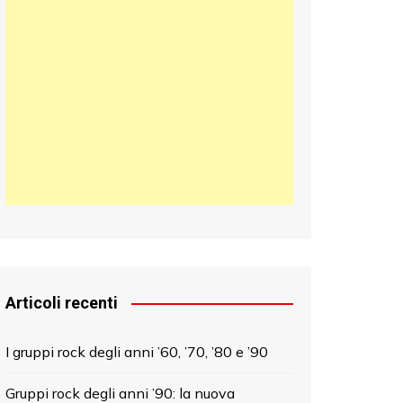
日本語
한국어
中文 (中国)
Articoli recenti
I gruppi rock degli anni ’60, ’70, ’80 e ’90
Gruppi rock degli anni ’90: la nuova