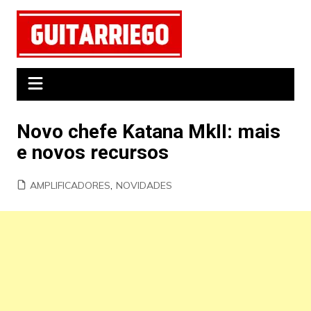
Ir
para
o
conteúdo
Novo chefe Katana MkII: mais
e novos recursos
AMPLIFICADORES
,
NOVIDADES