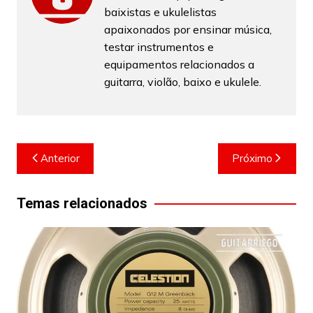
baixistas e ukulelistas
apaixonados por ensinar música,
testar instrumentos e
equipamentos relacionados a
guitarra, violão, baixo e ukulele.
Navegação
Anterior
Próximo
de
Post
Temas relacionados