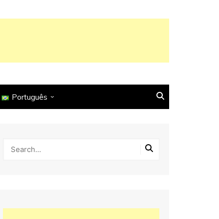
Português
English
Français
Español
Italiano
Deutsch
Português