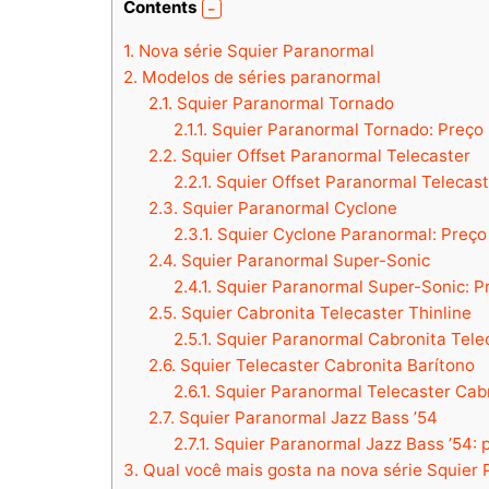
Contents
1.
Nova série Squier Paranormal
2.
Modelos de séries paranormal
2.1.
Squier Paranormal Tornado
2.1.1.
Squier Paranormal Tornado: Preço
2.2.
Squier Offset Paranormal Telecaster
2.2.1.
Squier Offset Paranormal Telecast
2.3.
Squier Paranormal Cyclone
2.3.1.
Squier Cyclone Paranormal: Preço
2.4.
Squier Paranormal Super-Sonic
2.4.1.
Squier Paranormal Super-Sonic: P
2.5.
Squier Cabronita Telecaster Thinline
2.5.1.
Squier Paranormal Cabronita Telec
2.6.
Squier Telecaster Cabronita Barítono
2.6.1.
Squier Paranormal Telecaster Cabr
2.7.
Squier Paranormal Jazz Bass ’54
2.7.1.
Squier Paranormal Jazz Bass ’54: 
3.
Qual você mais gosta na nova série Squier