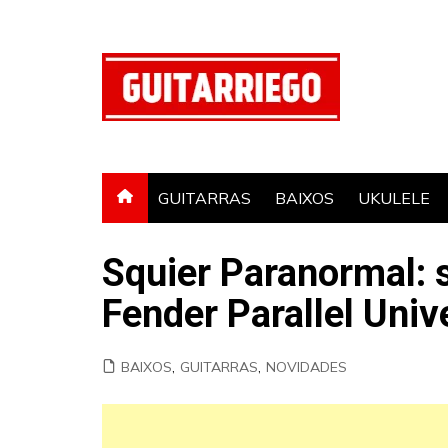
Ir
para
o
conteúdo
GUITARRAS
BAIXOS
UKULELE
Squier Paranormal: s
Fender Parallel Univ
BAIXOS
,
GUITARRAS
,
NOVIDADES