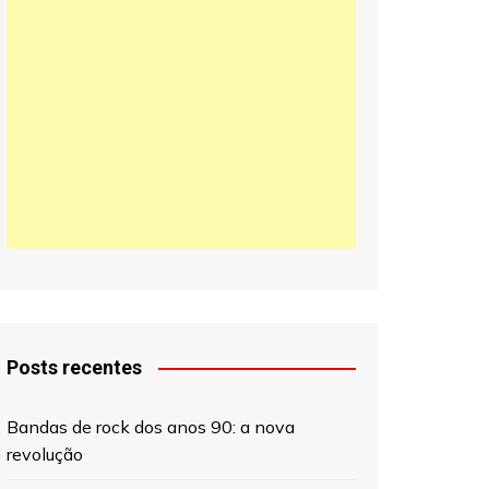
日本語
한국어
中文 (中国)
Posts recentes
Bandas de rock dos anos 90: a nova
revolução