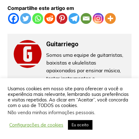
Compartilhe este artigo em
Guitarriego
Somos uma equipe de guitarristas,
baixistas e ukulelistas
apaixonados por ensinar música,
testar instrumentos e
equipamentos relacionados a
Usamos cookies em nosso site para oferecer a você a
guitarra, violão, baixo e ukulele.
experiência mais relevante, lembrando suas preferências
e visitas repetidas. Ao clicar em “Aceitar”, você concorda
com o uso de TODOS os cookies.
Não venda minhas informações pessoais
.
Navegação
Configurações de cookies
Eu aceito
Anterior
Próximo
de