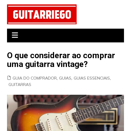
Ir
para
o
conteúdo
O que considerar ao comprar
uma guitarra vintage?
GUIA DO COMPRADOR
,
GUIAS
,
GUIAS ESSENCIAIS
,
GUITARRAS