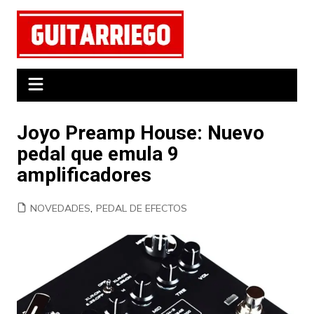
Saltar
al
contenido
Joyo Preamp House: Nuevo
pedal que emula 9
amplificadores
NOVEDADES
,
PEDAL DE EFECTOS