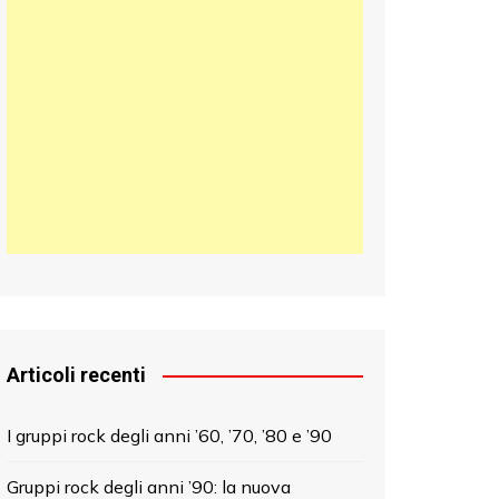
日本語
한국어
中文 (中国)
Articoli recenti
I gruppi rock degli anni ’60, ’70, ’80 e ’90
Gruppi rock degli anni ’90: la nuova