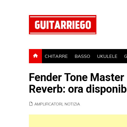
Salta
al
contenuto
CHITARRE
BASSO
UKULELE
G
Fender Tone Master 
Reverb: ora disponibi
AMPLIFICATORI
,
NOTIZIA