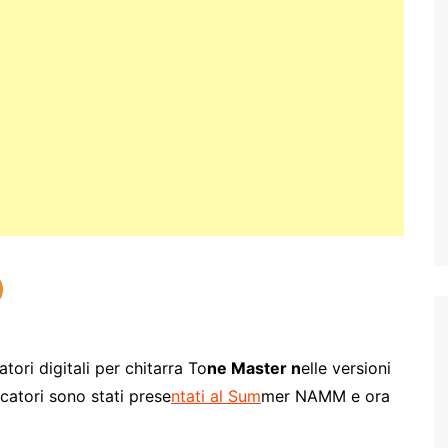
atori digitali per chitarra To
ne Master n
elle versioni
icatori sono stati prese
ntati al Sum
mer NAMM e ora