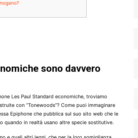
l mogano?
conomiche sono davvero
piphone Les Paul Standard economiche, troviamo
struite con “Tonewoods”? Come puoi immaginare
essa Epiphone che pubblica sul suo sito web che le
o quando in realtà usano altre specie sostitutive.
 e quali altri legni, che per la loro somiglianza,