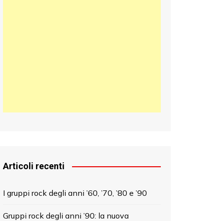
日本語
한국어
中文 (中国)
Articoli recenti
I gruppi rock degli anni ’60, ’70, ’80 e ’90
Gruppi rock degli anni ’90: la nuova