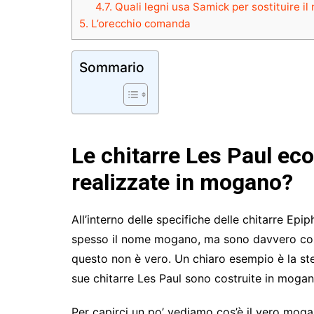
4.7.
Quali legni usa Samick per sostituire i
5.
L’orecchio comanda
Sommario
Le chitarre Les Paul e
realizzate in mogano?
All’interno delle specifiche delle chitarre E
spesso il nome mogano, ma sono davvero co
questo non è vero. Un chiaro esempio è la st
sue chitarre Les Paul sono costruite in mogan
Per capirci un po’ vediamo cos’è il vero mogano