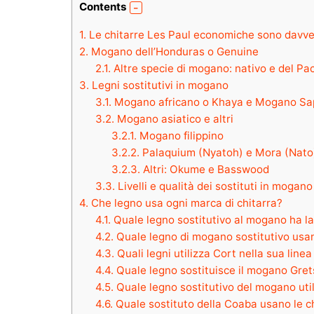
Contents
1.
Le chitarre Les Paul economiche sono davve
2.
Mogano dell’Honduras o Genuine
2.1.
Altre specie di mogano: nativo e del Pac
3.
Legni sostitutivi in ​​mogano
3.1.
Mogano africano o Khaya e Mogano Sap
3.2.
Mogano asiatico e altri
3.2.1.
Mogano filippino
3.2.2.
Palaquium (Nyatoh) e Mora (Nato
3.2.3.
Altri: Okume e Basswood
3.3.
Livelli e qualità dei sostituti in mogano
4.
Che legno usa ogni marca di chitarra?
4.1.
Quale legno sostitutivo al mogano ha l
4.2.
Quale legno di mogano sostitutivo usan
4.3.
Quali legni utilizza Cort nella sua linea
4.4.
Quale legno sostituisce il mogano Gretsc
4.5.
Quale legno sostitutivo del mogano util
4.6.
Quale sostituto della Coaba usano le c