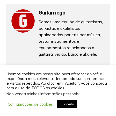
Guitarriego
Somos uma equipe de guitarristas,
baixistas e ukulelistas
apaixonados por ensinar música,
testar instrumentos e
equipamentos relacionados a
guitarra, violão, baixo e ukulele.
Usamos cookies em nosso site para oferecer a você a
experiência mais relevante, lembrando suas preferências
Navegação
Anterior
Próximo
e visitas repetidas. Ao clicar em “Aceitar”, você concorda
de
com o uso de TODOS os cookies.
Não venda minhas informações pessoais
.
Post
Temas relacionados
Configurações de cookies
Eu aceito