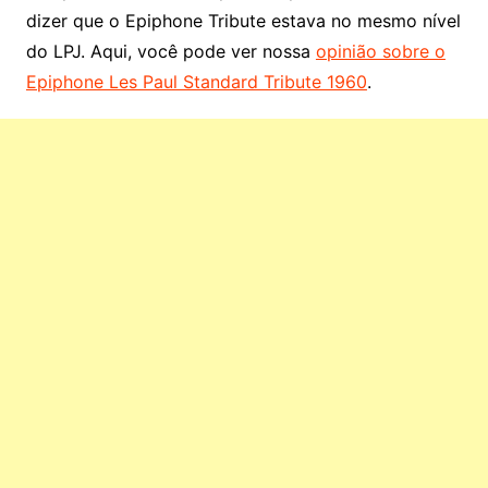
dizer que o Epiphone Tribute estava no mesmo nível
do LPJ. Aqui, você pode ver nossa
opinião sobre o
Epiphone Les Paul Standard Tribute 1960
.