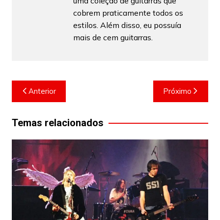
uma coleção de guitarras que
cobrem praticamente todos os
estilos. Além disso, eu possuía
mais de cem guitarras.
Navegação
Anterior
Próximo
de
Post
Temas relacionados