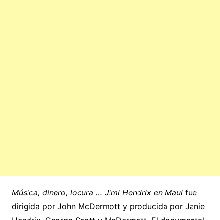
Música, dinero, locura … Jimi Hendrix en Maui
fue
dirigida por John McDermott y producida por Janie