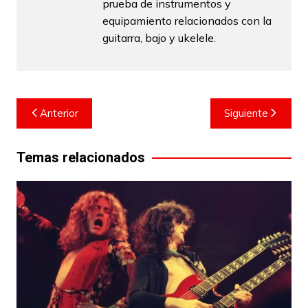
prueba de instrumentos y
equipamiento relacionados con la
guitarra, bajo y ukelele.
Navegación
Anterior
Siguiente
de
entradas
Temas relacionados