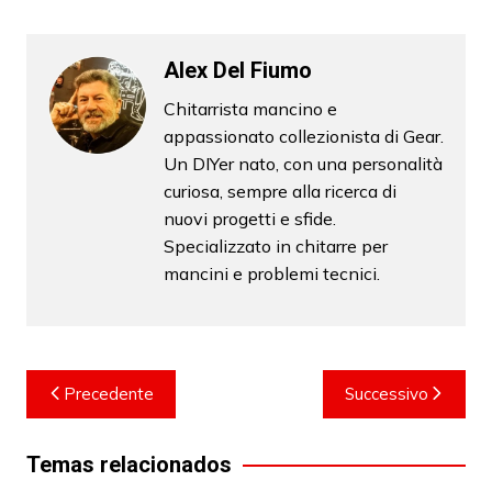
Alex Del Fiumo
Chitarrista mancino e
appassionato collezionista di Gear.
Un DIYer nato, con una personalità
curiosa, sempre alla ricerca di
nuovi progetti e sfide.
Specializzato in chitarre per
mancini e problemi tecnici.
Navigazione
Precedente
Successivo
articoli
Temas relacionados