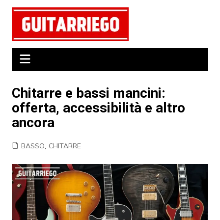
Salta
al
contenuto
Chitarre e bassi mancini:
offerta, accessibilità e altro
ancora
BASSO
,
CHITARRE