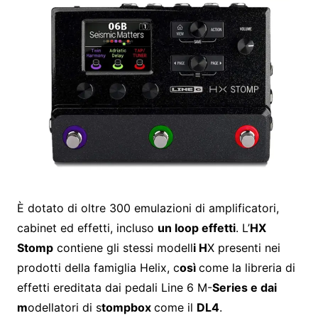
È dotato di oltre 300 emulazioni di amplificatori,
cabinet ed effetti, incluso
un loop effetti
. L’
HX
Stomp
contiene gli stessi modell
i H
X presenti nei
prodotti della famiglia Helix, c
osì
come la libreria di
effetti ereditata dai pedali Line 6 M-
Series e dai
m
odellatori di s
tompbox
come il
DL4
.