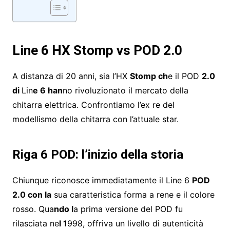
Line 6 HX Stomp vs POD 2.0
A distanza di 20 anni, sia l’HX
Stomp ch
e il POD
2.0
di
Lin
e 6 han
no rivoluzionato il mercato della
chitarra elettrica. Confrontiamo l’ex re del
modellismo della chitarra con l’attuale star.
Riga 6 POD: l’inizio della storia
Chiunque riconosce immediatamente il Line 6
POD
2.0 con la
sua caratteristica forma a rene e il colore
rosso. Qua
ndo l
a prima versione del POD fu
rilasciata ne
l 1
998, offriva un livello di autenticità