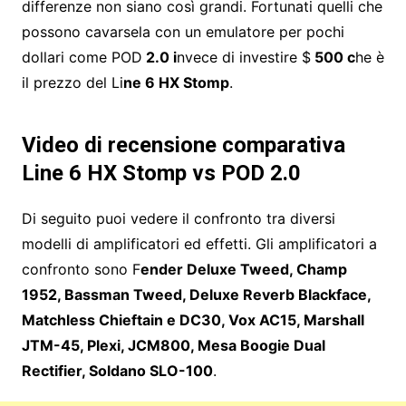
differenze non siano così grandi. Fortunati quelli che
possono cavarsela con un emulatore per pochi
dollari come POD
2.0 i
nvece di investire $
500 c
he è
il prezzo del Li
ne 6 HX Stomp
.
Video di recensione comparativa
Line 6 HX Stomp vs POD 2.0
Di seguito puoi vedere il confronto tra diversi
modelli di amplificatori ed effetti. Gli amplificatori a
confronto sono F
ender Deluxe Tweed, Champ
1952, Bassman Tweed, Deluxe Reverb Blackface,
Matchless Chieftain e DC30, Vox AC15, Marshall
JTM-45, Plexi, JCM800, Mesa Boogie Dual
Rectifier, Soldano SLO-100
.