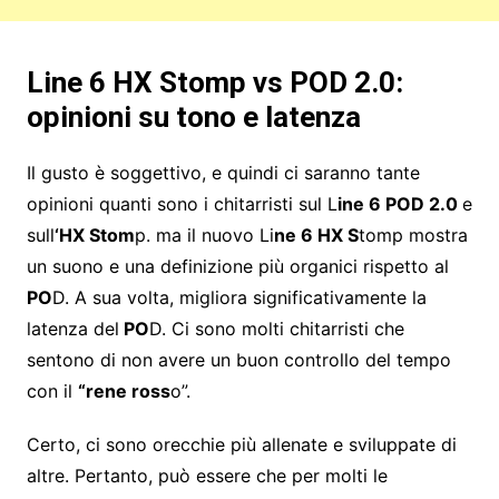
Line 6 HX Stomp vs POD 2.0:
opinioni su tono e latenza
Il gusto è soggettivo, e quindi ci saranno tante
opinioni quanti sono i chitarristi sul L
ine 6 POD 2.0
e
sull
‘HX Stom
p. ma il nuovo Li
ne 6 HX S
tomp mostra
un suono e una definizione più organici rispetto al
PO
D. A sua volta, migliora significativamente la
latenza del
PO
D. Ci sono molti chitarristi che
sentono di non avere un buon controllo del tempo
con il
“rene ross
o”.
Certo, ci sono orecchie più allenate e sviluppate di
altre. Pertanto, può essere che per molti le