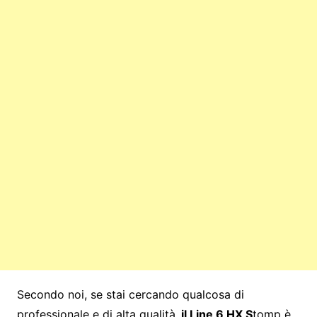
Secondo noi, se stai cercando qualcosa di
professionale e di alta qualità
, il Line 6 HX S
tomp è