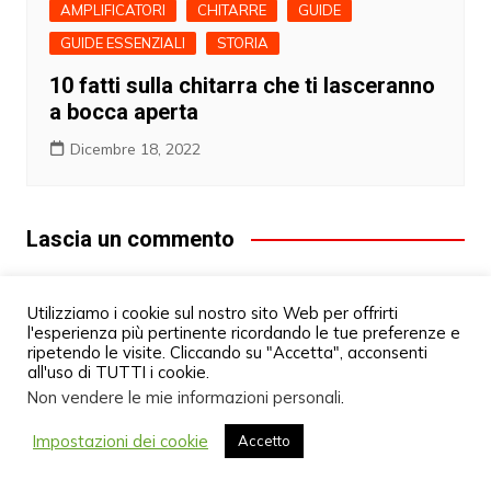
AMPLIFICATORI
CHITARRE
GUIDE
GUIDE ESSENZIALI
STORIA
10 fatti sulla chitarra che ti lasceranno
a bocca aperta
Dicembre 18, 2022
Lascia un commento
Il tuo indirizzo email non sarà pubblicato.
I campi
Utilizziamo i cookie sul nostro sito Web per offrirti
obbligatori sono contrassegnati
*
l'esperienza più pertinente ricordando le tue preferenze e
ripetendo le visite. Cliccando su "Accetta", acconsenti
Commento
*
all'uso di TUTTI i cookie.
Non vendere le mie informazioni personali
.
Impostazioni dei cookie
Accetto