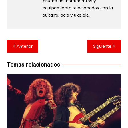
prueba de instrumentos y
equipamiento relacionados con la
guitarra, bajo y ukelele.
Navegación
Anterior
Siguiente
de
entradas
Temas relacionados