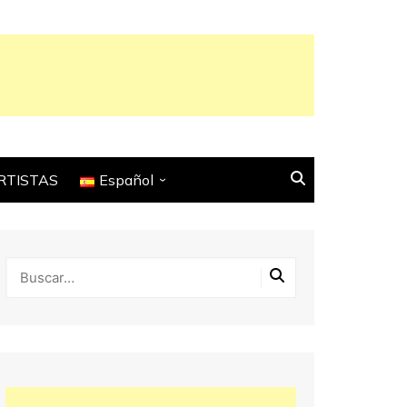
RTISTAS
Español
English
Français
Español
Italiano
Deutsch
Português