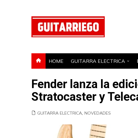
Saltar
al
contenido
HOME
GUITARRA ELECTRICA
GUITARRA ACUSTICA
Fender lanza la edic
AMPLIFICADOR
Stratocaster y Telec
PEDAL DE EFECTOS
GUITARRA ELECTRICA
,
NOVEDADES