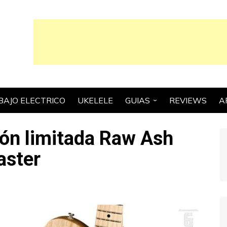
BAJO ELECTRICO
UKELELE
GUIAS
REVIEWS
A
GUIAS ESCENCIALES
ión limitada Raw Ash
CONSEJOS Y TRUCOS
aster
GUIAS PARA
COMPRADORES
HISTORIA
TEORIA MUSICAL Y
TECNICA