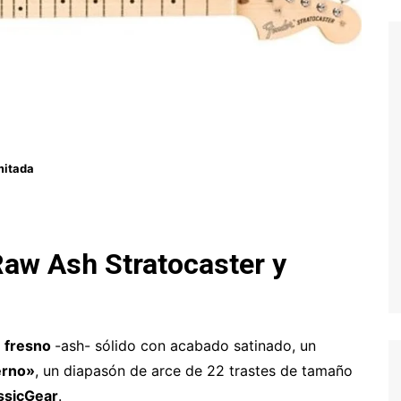
mitada
Raw Ash
Stratocaster
y
e
fresno
-ash- sólido con acabado satinado, un
erno»
, un diapasón de arce de 22 trastes de tamaño
ssicGear
.