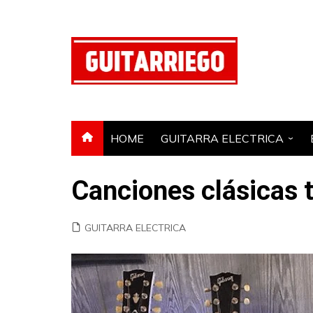
Saltar
al
contenido
HOME
GUITARRA ELECTRICA
GUITARRA ACUSTICA
Canciones clásicas 
AMPLIFICADOR
PEDAL DE EFECTOS
GUITARRA ELECTRICA