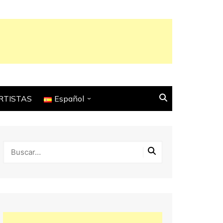
RTISTAS
Español
English
Français
Español
Italiano
Deutsch
Português