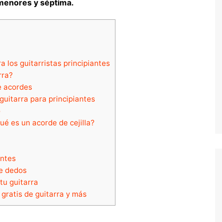
 menores y séptima.
ra los guitarristas principiantes
rra?
e acordes
uitarra para principiantes
o
qué es un acorde de cejilla?
antes
de dedos
tu guitarra
 gratis de guitarra y más