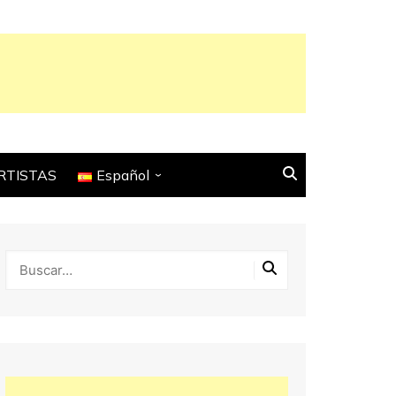
RTISTAS
Español
English
Français
Español
Italiano
Deutsch
Português