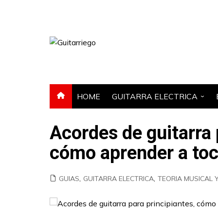
Saltar
al
contenido
HOME
GUITARRA ELECTRICA
GUITARRA ACUSTICA
Acordes de guitarra 
AMPLIFICADOR
cómo aprender a toca
PEDAL DE EFECTOS
GUIAS
,
GUITARRA ELECTRICA
,
TEORIA MUSICAL 