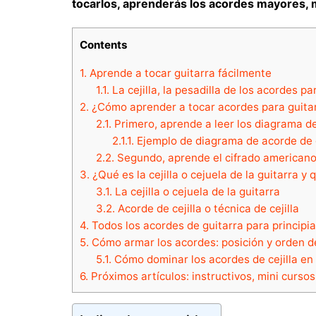
tocarlos, aprenderás los acordes mayores,
Contents
1.
Aprende a tocar guitarra fácilmente
1.1.
La cejilla, la pesadilla de los acordes pa
2.
¿Cómo aprender a tocar acordes para guita
2.1.
Primero, aprende a leer los diagrama d
2.1.1.
Ejemplo de diagrama de acorde de g
2.2.
Segundo, aprende el cifrado american
3.
¿Qué es la cejilla o cejuela de la guitarra y 
3.1.
La cejilla o cejuela de la guitarra
3.2.
Acorde de cejilla o técnica de cejilla
4.
Todos los acordes de guitarra para principi
5.
Cómo armar los acordes: posición y orden 
5.1.
Cómo dominar los acordes de cejilla en 
6.
Próximos artículos: instructivos, mini cursos