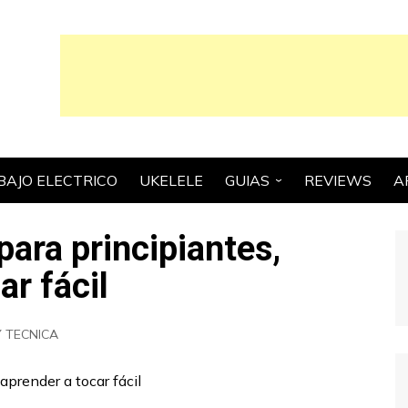
BAJO ELECTRICO
UKELELE
GUIAS
REVIEWS
A
GUIAS ESCENCIALES
para principiantes,
CONSEJOS Y TRUCOS
r fácil
GUIAS PARA
COMPRADORES
HISTORIA
Y TECNICA
TEORIA MUSICAL Y
TECNICA