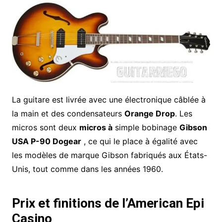
La guitare est livrée avec une électronique câblée à
la main et des condensateurs
Orange Drop
. Les
micros sont deux
micros à
simple bobinage
Gibson
USA P-90 Dogear
, ce qui le place à égalité avec
les modèles de marque Gibson fabriqués aux États-
Unis, tout comme dans les années 1960.
Prix ​​et finitions de l’American Epi
Casino