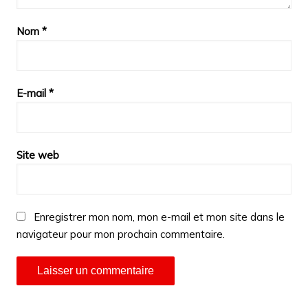
Nom
*
E-mail
*
Site web
Enregistrer mon nom, mon e-mail et mon site dans le
navigateur pour mon prochain commentaire.