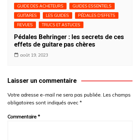
GUIDE DES ACHETEURS
GUIDES ESSENTIELS
GUITARES
LES GUIDES
PÉDALES D'EFFETS
REVUES
TRUCS ET ASTUCES
Pédales Behringer : les secrets de ces
effets de guitare pas chères
août 19, 2023
Laisser un commentaire
Votre adresse e-mail ne sera pas publiée.
Les champs
obligatoires sont indiqués avec
*
Commentaire
*