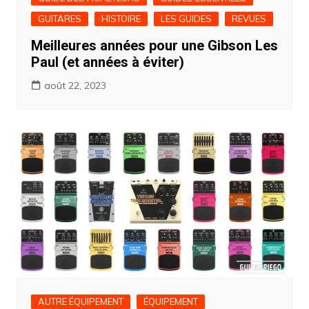
GUITARES
HISTOIRE
LES GUIDES
REVUES
Meilleures années pour une Gibson Les
Paul (et années à éviter)
août 22, 2023
AUTRE ÉQUIPEMENT
ÉQUIPEMENT