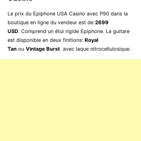
Le prix du Epiphone USA Casino avec P90 dans la
boutique en ligne du vendeur est de
2699
USD
. Comprend un étui rigide Epiphone. La guitare
est disponible en deux finitions:
Royal
Tan
ou
Vintage Burst
avec laque nitrocellulosique.