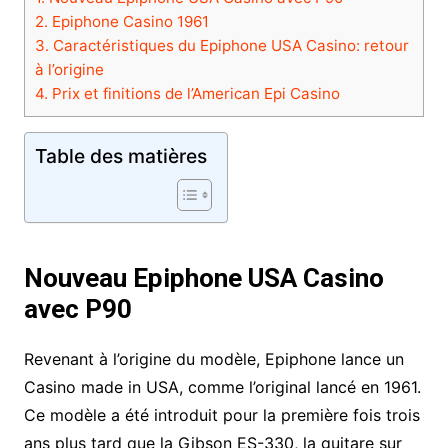
2.
Epiphone Casino 1961
3.
Caractéristiques du Epiphone USA Casino: retour
à l’origine
4.
Prix ​​et finitions de l’American Epi Casino
Table des matières
Nouveau Epiphone USA Casino
avec P90
Revenant à l’origine du modèle, Epiphone lance un
Casino made in USA, comme l’original lancé en 1961.
Ce modèle a été introduit pour la première fois trois
ans plus tard que la Gibson ES-330, la guitare sur