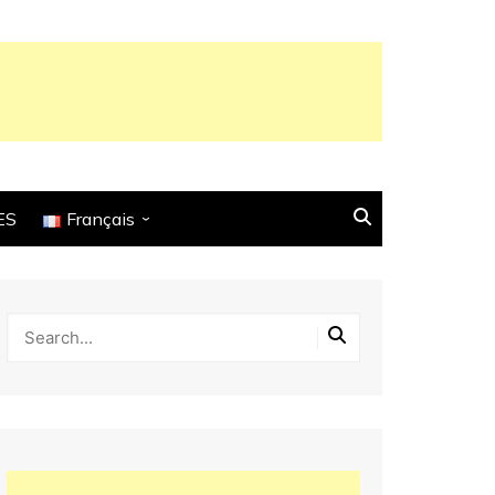
ES
Français
English
Français
Español
Italiano
Deutsch
Português