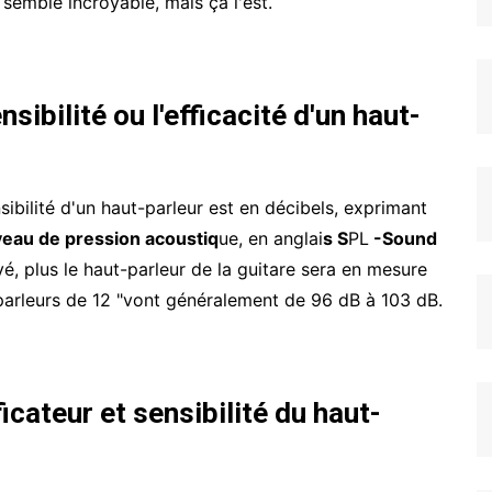
semble incroyable, mais ça l'est.
bilité ou l'efficacité d'un haut-
sibilité d'un haut-parleur est en décibels, exprimant
veau de pression acoustiq
ue, en anglai
s S
PL
-Sound
evé, plus le haut-parleur de la guitare sera en mesure
-parleurs de 12 "vont généralement de 96 dB à 103 dB.
icateur et sensibilité du haut-