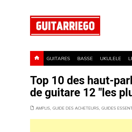
Aller
au
contenu
GUITARES
BASSE
UKULELE
L
Top 10 des haut-par
de guitare 12 "les p
AMPLIS
,
GUIDE DES ACHETEURS
,
GUIDES ESSENT