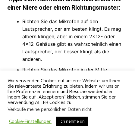
einer Niere oder einem Richtungsmuster:
Richten Sie das Mikrofon auf den
Lautsprecher, der am besten klingt. Es mag
albern klingen, aber in einem 2×12- oder
4×12-Gehäuse gibt es wahrscheinlich einen
Lautsprecher, der besser klingt als die
anderen.
Richten Sie das Mikrofon in der Mitte
zwischen der Mitte des Lautsprecherkegels
Wir verwenden Cookies auf unserer Website, um Ihnen
und seiner Kante aus und lassen Sie dabei
die relevanteste Erfahrung zu bieten, indem wir uns an
Ihre Präferenzen erinnern und Besuche wiederholen.
einen Abstand von ca. 1 cm zwischen der
Indem Sie auf „Akzeptieren“ klicken, stimmen Sie der
Kante des Mikrofons und dem
Verwendung ALLER Cookies zu.
Lautsprechergitter.
Verkaufe meine persönlichen Daten nicht
.
Wenn Sie die Basswiedergabe reduzieren
Cookie-Einstellungen
Ich nehme an
möchten, bewegen Sie das Mikrofon weg, bis
Sie den Sweet Spot gefunden haben.