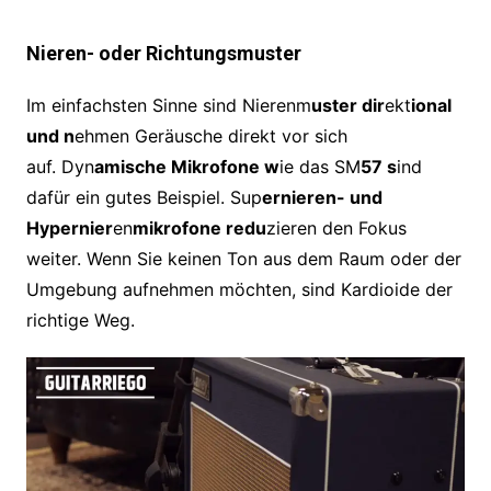
Nieren- oder Richtungsmuster
Im einfachsten Sinne sind Nierenm
uster dir
ekt
ional
und n
ehmen Geräusche direkt vor sich
auf. Dyn
amische Mikrofone w
ie das SM
57 s
ind
dafür ein gutes Beispiel. Sup
ernieren- und
Hypernier
en
mikrofone redu
zieren den Fokus
weiter. Wenn Sie keinen Ton aus dem Raum oder der
Umgebung aufnehmen möchten, sind Kardioide der
richtige Weg.