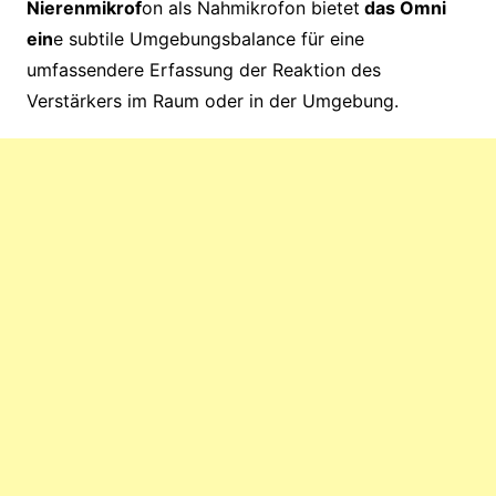
Nierenmikrof
on als Nahmikrofon bietet
das Omni
ein
e subtile Umgebungsbalance für eine
umfassendere Erfassung der Reaktion des
Verstärkers im Raum oder in der Umgebung.