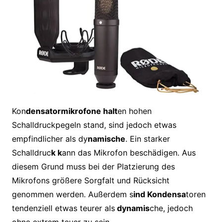
Kon
densatormikrofone halt
en hohen
Schalldruckpegeln stand, sind jedoch etwas
empfindlicher als dy
namische
. Ein starker
Schalldruc
k k
ann das Mikrofon beschädigen. Aus
diesem Grund muss bei der Platzierung des
Mikrofons größere Sorgfalt und Rücksicht
genommen werden. Außerdem s
ind Kondensa
toren
tendenziell etwas teurer als
dynamis
che, jedoch