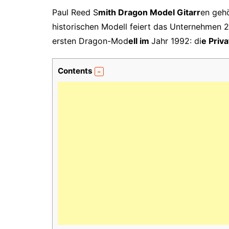
Paul Reed S
mith Dragon Model Gitarr
en geh
historischen Modell feiert das Unternehmen 2
ersten Dragon-Mod
ell im
Jahr 1992: di
e Priv
Contents