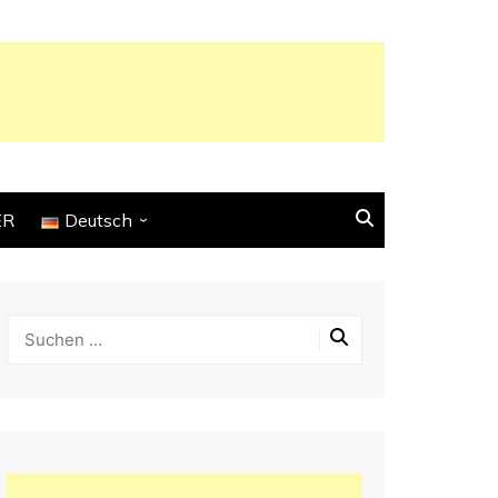
ER
Deutsch
English
Français
Español
Italiano
Deutsch
Português