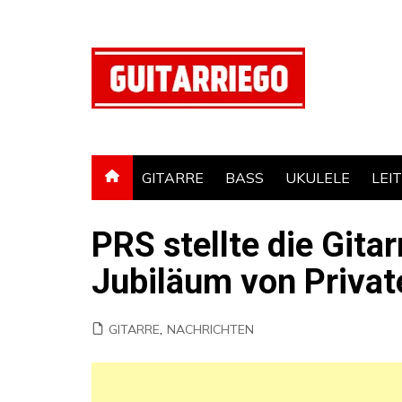
Zum
Inhalt
springen
GITARRE
BASS
UKULELE
LEI
PRS stellte die Gita
Jubiläum von Privat
GITARRE
,
NACHRICHTEN