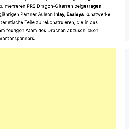
u mehreren PRS Dragon-Gitarren beig
etragen
gjährigen Partner Aulson I
nlay, Easleys
Kunstwerke
eristische Teile zu rekonstruieren, die in das
 dem feurigen Atem des Drachen abzuschließen
umentenspanners.