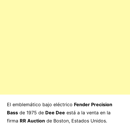
El emblemático bajo eléctrico
Fender Precision
Bass
de 1975 de
Dee Dee
está a la venta en la
firma
RR Auction
de Boston, Estados Unidos.