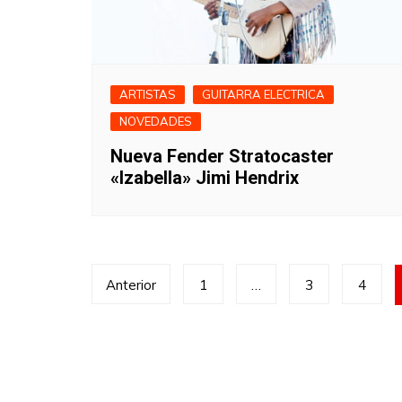
ARTISTAS
GUITARRA ELECTRICA
NOVEDADES
Nueva Fender Stratocaster
«Izabella» Jimi Hendrix
Paginación
Anterior
1
…
3
4
de
entradas