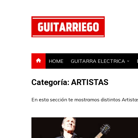
Saltar
al
contenido
HOME
GUITARRA ELECTRICA
GUITARRA ACUSTICA
Categoría:
ARTISTAS
AMPLIFICADOR
PEDAL DE EFECTOS
En esta sección te mostramos distintos Artistas