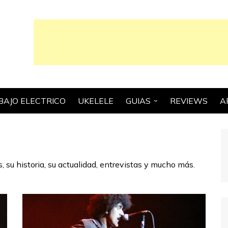
BAJO ELECTRICO
UKELELE
GUIAS
REVIEWS
A
GUIAS ESCENCIALES
CONSEJOS Y TRUCOS
GUIAS PARA
, su historia, su actualidad, entrevistas y mucho más.
COMPRADORES
HISTORIA
TEORIA MUSICAL Y
TECNICA