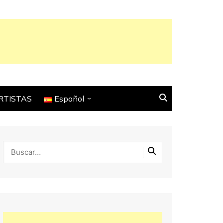
RTISTAS
Español
English
Français
Español
Italiano
Deutsch
Português