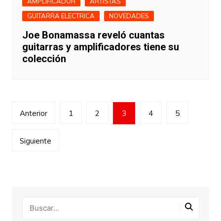
AMPLIFICADOR
ARTISTAS
GUITARRA ELECTRICA
NOVEDADES
Joe Bonamassa reveló cuantas
guitarras y amplificadores tiene su
colección
Paginación
Anterior
1
2
3
4
5
de
entradas
Siguiente