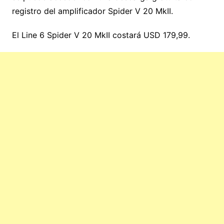
registro del amplificador Spider V 20 MkII.
El Line 6 Spider V 20 MkII costará USD 179,99.