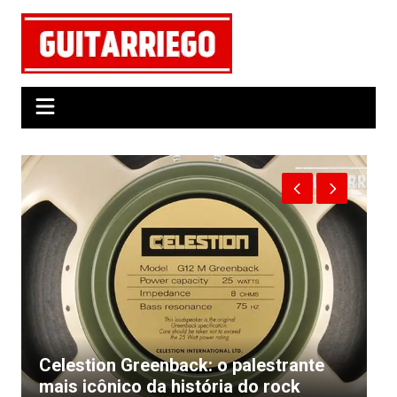
Ir
para
o
conteúdo
Celestion Greenback: o palestrante
B
mais icônico da história do rock
r