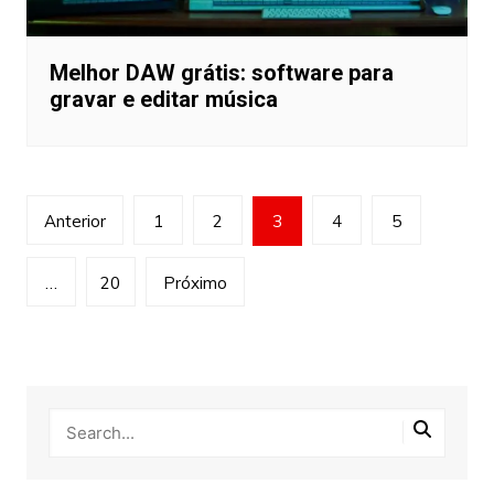
Melhor DAW grátis: software para
gravar e editar música
Paginação
Anterior
1
2
3
4
5
de
posts
…
20
Próximo