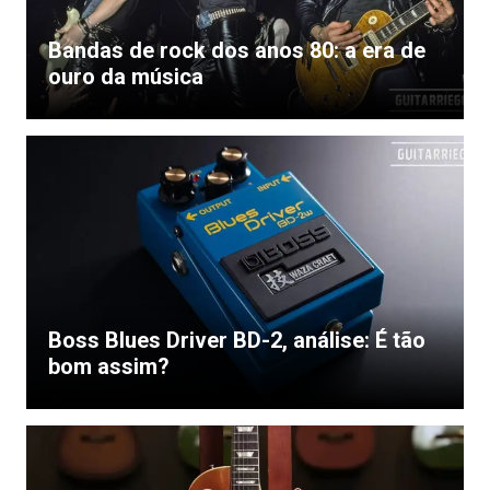
Bandas de rock dos anos 80: a era de
ouro da música
Boss Blues Driver BD-2, análise: É tão
bom assim?