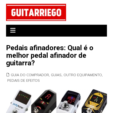
Ir
para
o
conteúdo
Pedais afinadores: Qual é o
melhor pedal afinador de
guitarra?
GUIA DO COMPRADOR
,
GUIAS
,
OUTRO EQUIPAMENTO
,
PEDAIS DE EFEITOS