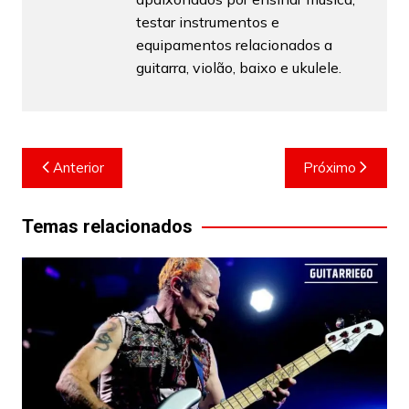
testar instrumentos e
equipamentos relacionados a
guitarra, violão, baixo e ukulele.
Navegação
Anterior
Próximo
de
Post
Temas relacionados