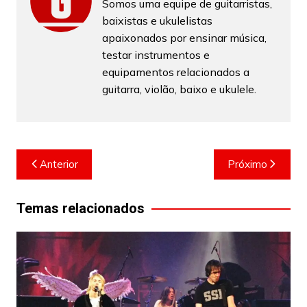
Somos uma equipe de guitarristas,
baixistas e ukulelistas
apaixonados por ensinar música,
testar instrumentos e
equipamentos relacionados a
guitarra, violão, baixo e ukulele.
Navegação
Anterior
Próximo
de
Post
Temas relacionados