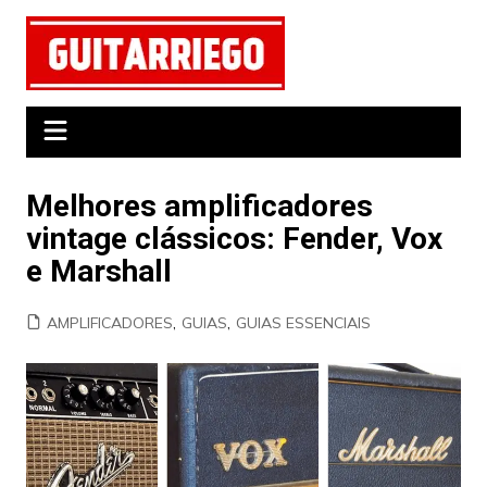
Ir
para
o
conteúdo
Melhores amplificadores
vintage clássicos: Fender, Vox
e Marshall
AMPLIFICADORES
,
GUIAS
,
GUIAS ESSENCIAIS