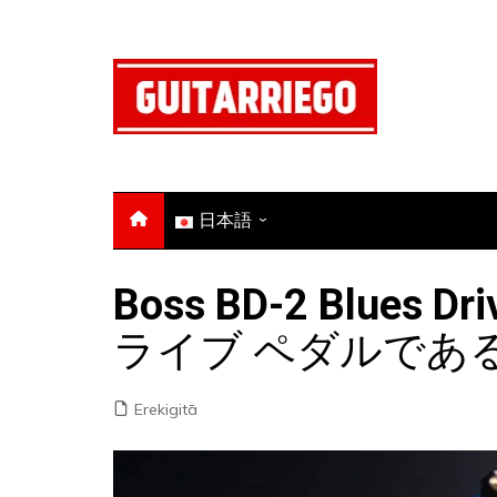
Skip
to
content
日本語
English
Boss BD-2 Blue
Français
ライブ ペダルであ
Español
Italiano
Erekigitā
Deutsch
Português